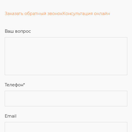
Заказать обратный звонок
Консультация онлайн
Ваш вопрос
Телефон
*
Email
Ваше имя
Я соглашаюсь с
Политикой конфиденциальности
и даю
согласие на обработку персональных данных.
Отправить