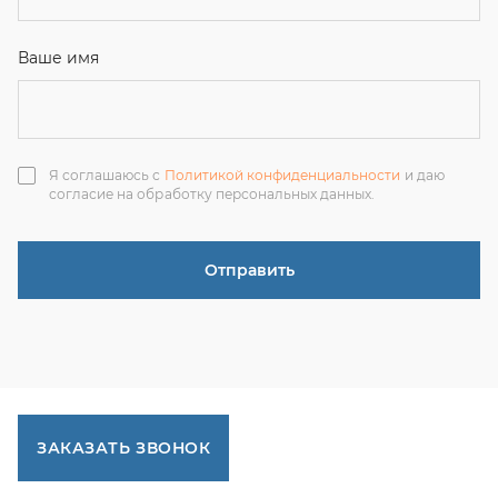
ЗАКАЗАТЬ ЗВОНОК
+7 (351) 214-36-26
+7 (922) 74-71-055
+7 (965) 85-89-377
г. Миасс, Тургоякское шоссе, 11/63, оф.19
uraltranzit@inbox.ru
Каталог запчастей
Спецпредложения