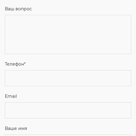
Ваш вопрос
Телефон
*
Email
Ваше имя
Я соглашаюсь с
Политикой конфиденциальности
и даю
согласие на обработку персональных данных.
Отправить