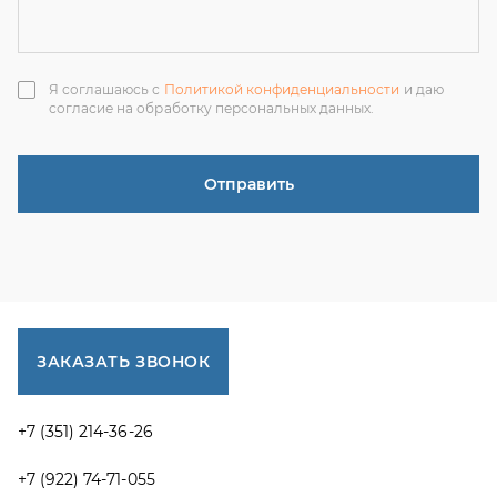
ЗАКАЗАТЬ ЗВОНОК
+7 (351) 214-36-26
+7 (922) 74-71-055
+7 (965) 85-89-377
г. Миасс, Тургоякское шоссе, 11/63, оф.19
uraltranzit@inbox.ru
Каталог запчастей
Спецпредложения
Графические каталоги УРАЛ