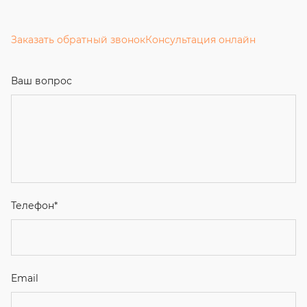
Заказать обратный звонок
Консультация онлайн
Ваш вопрос
Телефон
*
Email
Ваше имя
Я соглашаюсь с
Политикой конфиденциальности
и даю
согласие на обработку персональных данных.
Отправить