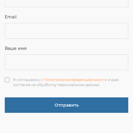
Отправить
ЗАКАЗАТЬ ЗВОНОК
+7 (351) 214-36-26
+7 (922) 74-71-055
+7 (965) 85-89-377
г. Миасс, Тургоякское шоссе, 11/63, оф.19