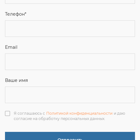
Ваше имя
Я соглашаюсь с
Политикой конфиденциальности
и даю
согласие на обработку персональных данных.
Отправить
ЗАКАЗАТЬ ЗВОНОК
+7 (351) 214-36-26
+7 (922) 74-71-055