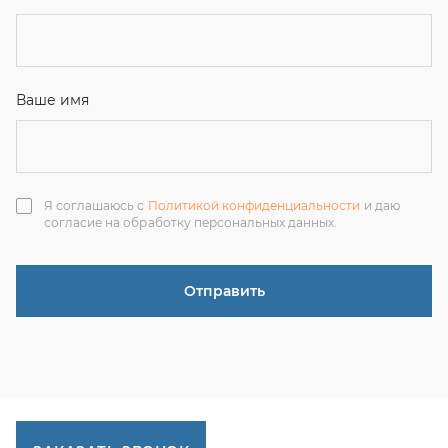
Отправить
ЗАКАЗАТЬ ЗВОНОК
+7 (351) 214-36-26
+7 (922) 74-71-055
+7 (965) 85-89-377
г. Миасс, Тургоякское шоссе, 11/63, оф.19
uraltranzit@inbox.ru