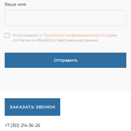
ЗАКАЗАТЬ ЗВОНОК
+7 (351) 214-36-26
+7 (922) 74-71-055
+7 (965) 85-89-377
г. Миасс, Тургоякское шоссе, 11/63, оф.19
uraltranzit@inbox.ru
Каталог запчастей
Спецпредложения