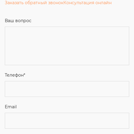
Заказать обратный звонок
Консультация онлайн
Ваш вопрос
Телефон
*
Email
Ваше имя
Я соглашаюсь с
Политикой конфиденциальности
и даю
согласие на обработку персональных данных.
Отправить