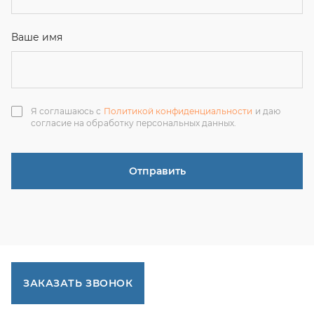
ЗАКАЗАТЬ ЗВОНОК
+7 (351) 214-36-26
+7 (922) 74-71-055
+7 (965) 85-89-377
г. Миасс, Тургоякское шоссе, 11/63, оф.19
uraltranzit@inbox.ru
Каталог запчастей
Спецпредложения