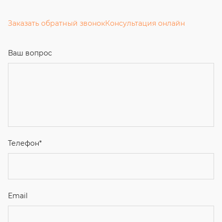
Заказать обратный звонок
Консультация онлайн
Ваш вопрос
Телефон
*
Email
Ваше имя
Я соглашаюсь с
Политикой конфиденциальности
и даю
согласие на обработку персональных данных.
Отправить