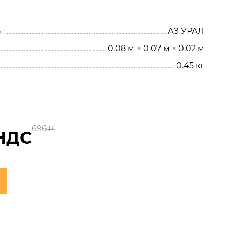
:
АЗ УРАЛ
0.08 м × 0.07 м × 0.02 м
0.45
кг
696
a
НДС