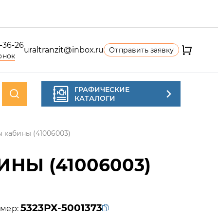
4-36-26
uraltranzit@inbox.ru
Отправить заявку
онок
ГРАФИЧЕСКИЕ
КАТАЛОГИ
 кабины (41006003)
НЫ (41006003)
5323РХ-5001373
мер: