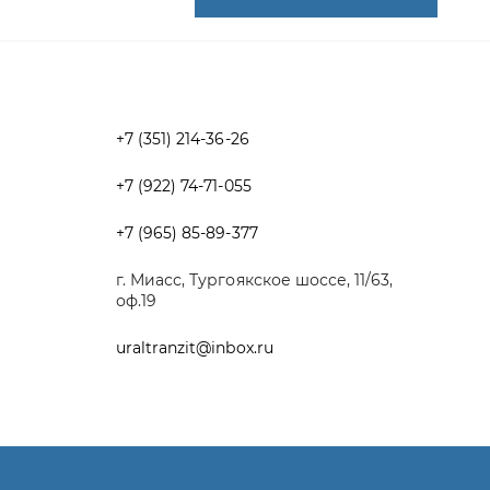
+7 (922) 74-71-055
+7 (965) 85-89-377
г. Миасс, Тургоякское шоссе, 11/63,
оф.19
uraltranzit@inbox.ru
Разработка -
ALGUS