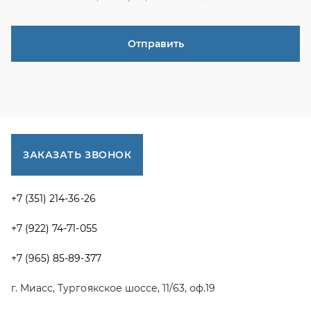
+7 (922) 74-71-055
+7 (965) 85-89-377
г. Миасс, Тургоякское шоссе, 11/63, оф.19
uraltranzit@inbox.ru
Каталог запчастей
Спецпредложения
Графические каталоги УРАЛ
Доставка и оплата
Гарантии