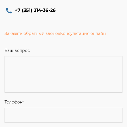
+7 (351) 214-36-26
Заказать обратный звонок
Консультация онлайн
Ваш вопрос
Телефон
*
Email
Ваше имя
Я соглашаюсь с
Политикой конфиденциальности
и даю
согласие на обработку персональных данных.