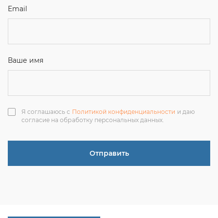
Отправить
ЗАКАЗАТЬ ЗВОНОК
+7 (351) 214-36-26
+7 (922) 74-71-055
+7 (965) 85-89-377
г. Миасс, Тургоякское шоссе, 11/63, оф.19
uraltranzit@inbox.ru