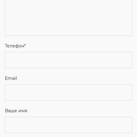
Телефон
*
Email
Ваше имя
Я соглашаюсь с
Политикой конфиденциальности
и даю
согласие на обработку персональных данных.
Отправить
ЗАКАЗАТЬ ЗВОНОК