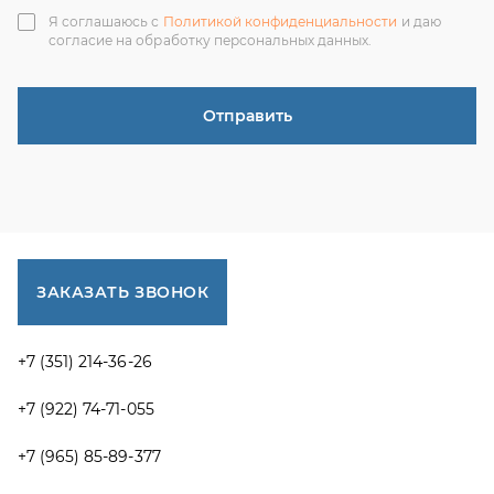
+7 (351) 214-36-26
+7 (922) 74-71-055
+7 (965) 85-89-377
г. Миасс, Тургоякское шоссе, 11/63, оф.19
uraltranzit@inbox.ru
Каталог запчастей
Спецпредложения
Графические каталоги УРАЛ
Доставка и оплата