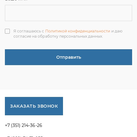
ЗАКАЗАТЬ ЗВОНОК
+7 (351) 214-36-26
+7 (922) 74-71-055
+7 (965) 85-89-377
г. Миасс, Тургоякское шоссе, 11/63, оф.19
uraltranzit@inbox.ru
Каталог запчастей
Спецпредложения
Графические каталоги УРАЛ