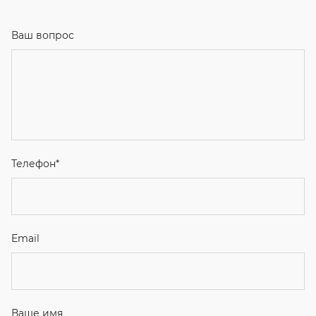
Ваш вопрос
Телефон
*
Email
Ваше имя
Я соглашаюсь с
Политикой конфиденциальности
и даю
согласие на обработку персональных данных.
Отправить