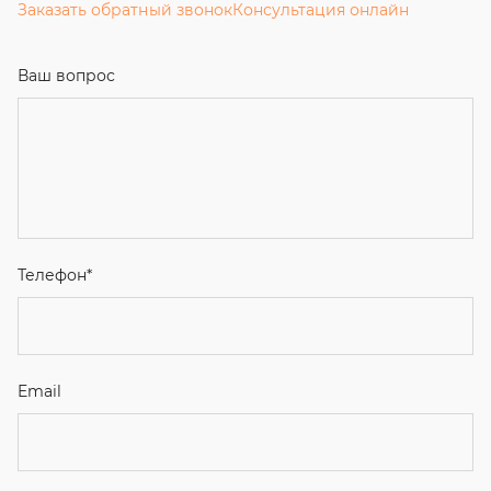
Заказать обратный звонок
Консультация онлайн
Ваш вопрос
Телефон
*
Email
Ваше имя
Я соглашаюсь с
Политикой конфиденциальности
и даю
согласие на обработку персональных данных.
Отправить