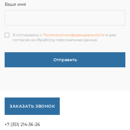
ЗАКАЗАТЬ ЗВОНОК
+7 (351) 214-36-26
+7 (922) 74-71-055
+7 (965) 85-89-377
г. Миасс, Тургоякское шоссе, 11/63, оф.19
uraltranzit@inbox.ru
Каталог запчастей
Спецпредложения