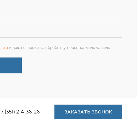
ости
и даю согласие на обработку персональных данных.
+7 (351) 214-36-26
ЗАКАЗАТЬ ЗВОНОК
+7 (351) 214-36-26
+7 (922) 74-71-055
+7 (965) 85-89-377