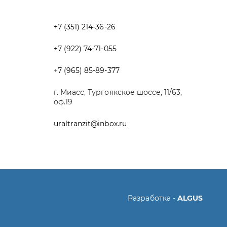
г. Миасс, Тургоякское шоссе, 11/63,
оф.19
uraltranzit@inbox.ru
Разработка -
ALGUS