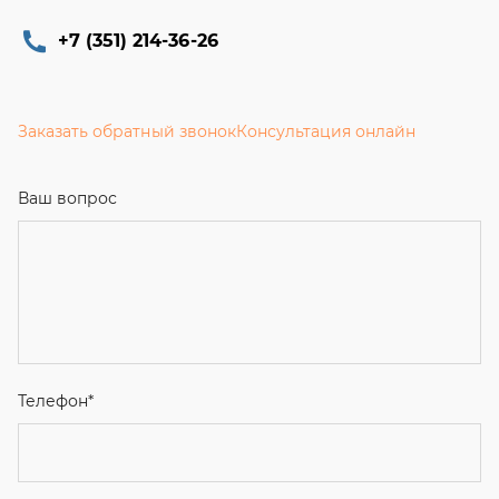
+7 (351) 214-36-26
Заказать обратный звонок
Консультация онлайн
Ваш вопрос
Телефон
*
Email
Ваше имя
Я соглашаюсь с
Политикой конфиденциальности
и даю
согласие на обработку персональных данных.