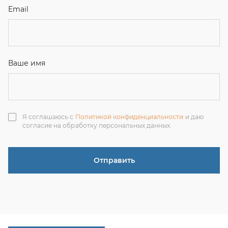
Отправить
ЗАКАЗАТЬ ЗВОНОК
+7 (351) 214-36-26
+7 (922) 74-71-055
+7 (965) 85-89-377
г. Миасс, Тургоякское шоссе, 11/63, оф.19
uraltranzit@inbox.ru