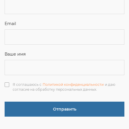
Я соглашаюсь с
Политикой конфиденциальности
и даю
согласие на обработку персональных данных.
Отправить
ЗАКАЗАТЬ ЗВОНОК
+7 (351) 214-36-26
+7 (922) 74-71-055
+7 (965) 85-89-377
г. Миасс, Тургоякское шоссе, 11/63, оф.19