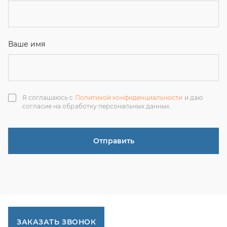
ЗАКАЗАТЬ ЗВОНОК
+7 (351) 214-36-26
+7 (922) 74-71-055
+7 (965) 85-89-377
г. Миасс, Тургоякское шоссе, 11/63, оф.19
uraltranzit@inbox.ru
Каталог запчастей