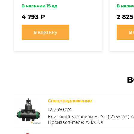
В наличии 15 ед
В налич
4 793 ₽
2 825
В корзину
В
В
Спецпредложение
12 739 074
Клиновой механизм УРАЛ (12739074) А
Производитель:
АНАЛОГ