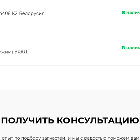
В нали
К4408 К2 Белорусия
В нали
зажим) УРАЛ
ПОЛУЧИТЬ КОНСУЛЬТАЦИЮ
 опыт по подбору запчастей, и мы с радостью поможем ва