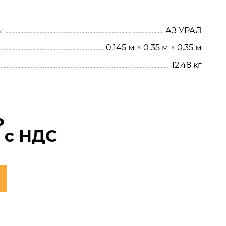
:
АЗ УРАЛ
0.145 м × 0.35 м × 0.35 м
12.48
кг
₽
с НДС