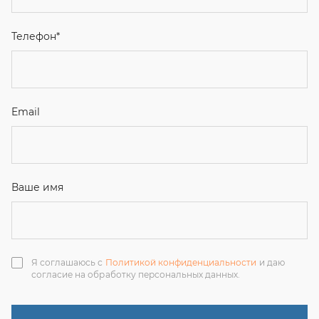
Ваше имя
Я соглашаюсь с
Политикой конфиденциальности
и даю
согласие на обработку персональных данных.
Отправить
ЗАКАЗАТЬ ЗВОНОК
+7 (351) 214-36-26
+7 (922) 74-71-055