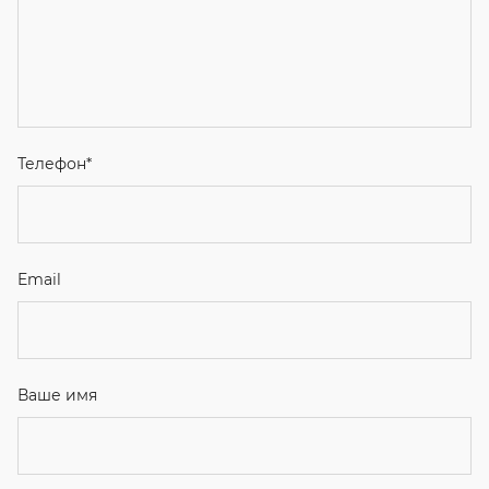
Телефон
*
Email
Ваше имя
Я соглашаюсь с
Политикой конфиденциальности
и даю
согласие на обработку персональных данных.
Отправить
ЗАКАЗАТЬ ЗВОНОК