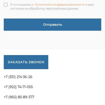
+7 (351) 214-36-26
+7 (922) 74-71-055
+7 (965) 85-89-377
г. Миасс, Тургоякское шоссе, 11/63, оф.19
uraltranzit@inbox.ru
Каталог запчастей
Спецпредложения
Графические каталоги УРАЛ
Доставка и оплата