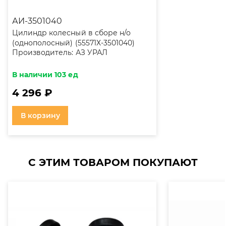
АИ-3501040
Цилиндр колесный в сборе н/о
(однополосный) (55571Х-3501040)
Производитель:
АЗ УРАЛ
K5501
В наличии 103 ед
4 296 ₽
В корзину
С ЭТИМ ТОВАРОМ ПОКУПАЮТ