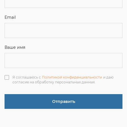
согласие на обработку персональных данных.
Отправить
ЗАКАЗАТЬ ЗВОНОК
+7 (351) 214-36-26
+7 (922) 74-71-055
+7 (965) 85-89-377
г. Миасс, Тургоякское шоссе, 11/63, оф.19