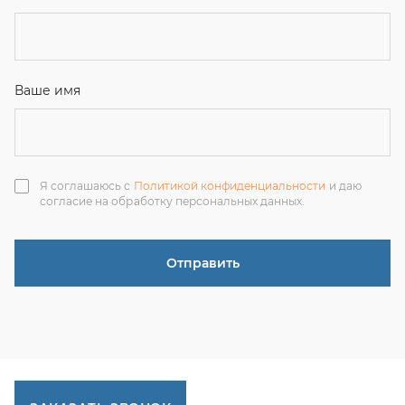
Отправить
ЗАКАЗАТЬ ЗВОНОК
+7 (351) 214-36-26
+7 (922) 74-71-055
+7 (965) 85-89-377
г. Миасс, Тургоякское шоссе, 11/63, оф.19
uraltranzit@inbox.ru