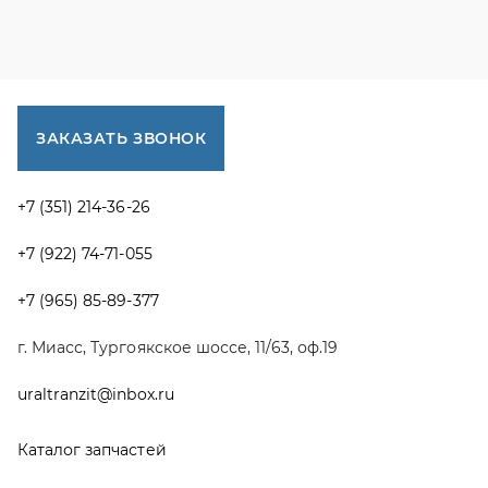
г. Миасс, Тургоякское шоссе, 11/63, оф.19
uraltranzit@inbox.ru
Каталог запчастей
Спецпредложения
Графические каталоги УРАЛ
Доставка и оплата
Гарантии
Новости и акции
Полезная информация
Руководства по эксплуатации