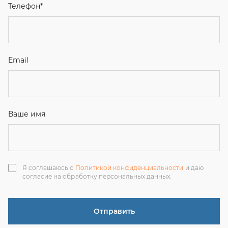
Я соглашаюсь с
Политикой конфиденциальности
и даю
согласие на обработку персональных данных.
Отправить
ЗАКАЗАТЬ ЗВОНОК
+7 (351) 214-36-26
+7 (922) 74-71-055
+7 (965) 85-89-377