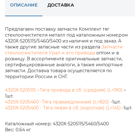
ОПИСАНИЕ
ДОСТАВКА
Предлагаем поставку запчасти Комплект тяг
стеклоочистителя металл под каталожным номером
4320Х-5205115/5460/5400 из наличия и под заказ. А
также другие запасные части из раздела
Запчасти
стеклоочистителя Урал и его привода
оптом и в
розницу. В ассортименте оригинальные запчасти,
сертифицированные аналоги, а также импортные
запчасти. Доставка товара осуществляется по
территории России и СНГ.
4320Х-5205115 –Тяга привода в сб. (средняя) (L=190)
–
1шт.
4320Х-5205460 -Тяга правая(длинная) (L=820)
-1шт.
4320Х-5205400 - Тяга левая в сб. (короткая) (L=145)
-1шт.
Каталожный номер:
4320Х-5205115/5460/5400
Вес:
0.64 кг