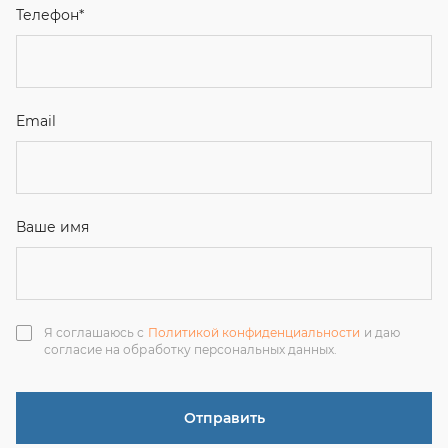
Я соглашаюсь с
Политикой конфиденциальности
и даю
согласие на обработку персональных данных.
Отправить
ЗАКАЗАТЬ ЗВОНОК
+7 (351) 214-36-26
+7 (922) 74-71-055
+7 (965) 85-89-377