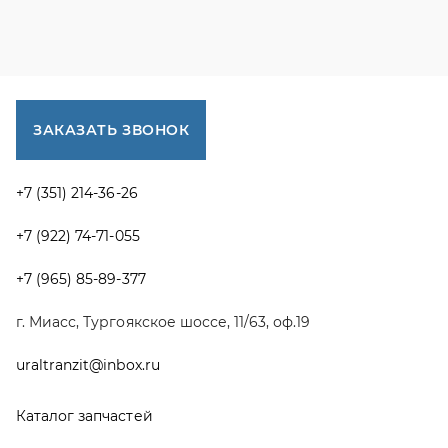
г. Миасс, Тургоякское шоссе, 11/63, оф.19
uraltranzit@inbox.ru
Каталог запчастей
Спецпредложения
Графические каталоги УРАЛ
Доставка и оплата
Гарантии
Новости и акции
Полезная информация
Руководства по эксплуатации