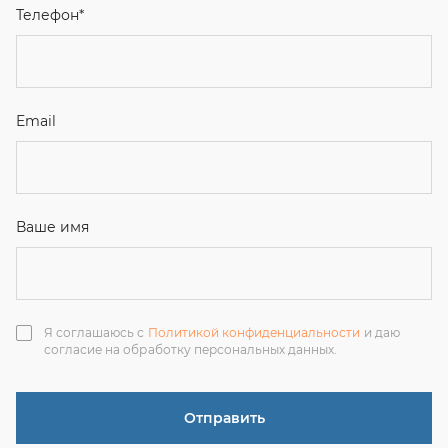
Я соглашаюсь с
Политикой конфиденциальности
и даю
согласие на обработку персональных данных.
Отправить
ЗАКАЗАТЬ ЗВОНОК
+7 (351) 214-36-26
+7 (922) 74-71-055
+7 (965) 85-89-377