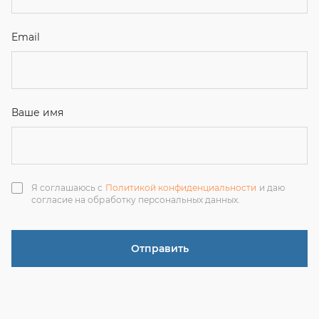
Отправить
ЗАКАЗАТЬ ЗВОНОК
+7 (351) 214-36-26
+7 (922) 74-71-055
+7 (965) 85-89-377
г. Миасс, Тургоякское шоссе, 11/63, оф.19