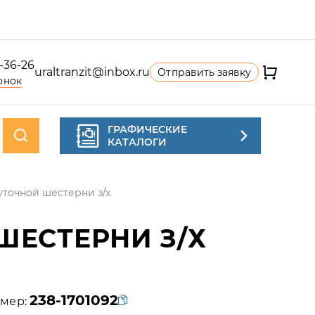
4-36-26
uraltranzit@inbox.ru
Отправить заявку
онок
ГРАФИЧЕСКИЕ
КАТАЛОГИ
точной шестерни з/х
ЕСТЕРНИ З/Х
238-1701092
мер: