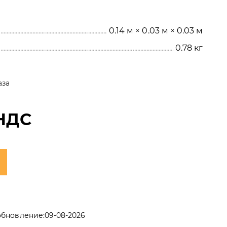
0.14 м × 0.03 м × 0.03 м
0.78
кг
аза
НДС
обновление:
09-08-2026