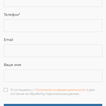
Ваше имя
Я соглашаюсь с
Политикой конфиденциальности
и даю
согласие на обработку персональных данных.
Отправить
ЗАКАЗАТЬ ЗВОНОК
+7 (351) 214-36-26
+7 (922) 74-71-055