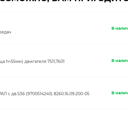
В налич
редач
В нали
а h=55мм) двигателя 7511,7601
В налич
 с дв.536 (9700514240) 8260.16.09.200-05