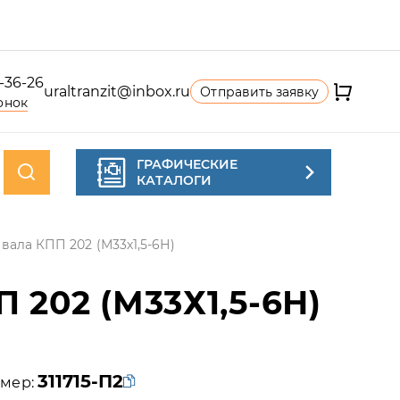
4-36-26
uraltranzit@inbox.ru
Отправить заявку
онок
ГРАФИЧЕСКИЕ
КАТАЛОГИ
вала КПП 202 (М33х1,5-6Н)
202 (М33Х1,5-6Н)
311715-П2
мер: