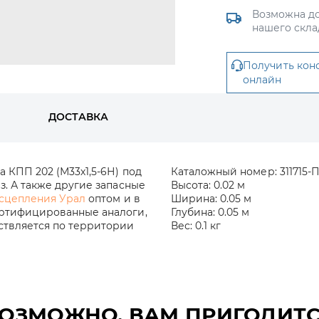
Возможна до
нашего скла
Получить кон
онлайн
ДОСТАВКА
 КПП 202 (М33х1,5-6Н) под
Каталожный номер:
311715-
з. А также другие запасные
Высота:
0.02 м
 сцепления Урал
оптом и в
Ширина:
0.05 м
ертифицированные аналоги,
Глубина:
0.05 м
ествляется по территории
Вес:
0.1 кг
ОЗМОЖНО, ВАМ ПРИГОДИТ