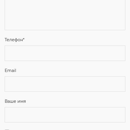
Телефон
*
Email
Ваше имя
Я соглашаюсь с
Политикой конфиденциальности
и даю
согласие на обработку персональных данных.
Отправить
ЗАКАЗАТЬ ЗВОНОК