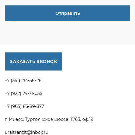
+7 (922) 74-71-055
+7 (965) 85-89-377
г. Миасс, Тургоякское шоссе, 11/63, оф.19
uraltranzit@inbox.ru
Каталог запчастей
Спецпредложения
Графические каталоги УРАЛ
Доставка и оплата
Гарантии
Новости и акции