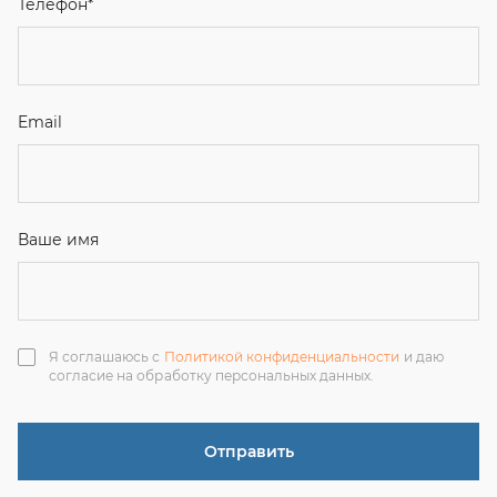
Я соглашаюсь с
Политикой конфиденциальности
и даю
согласие на обработку персональных данных.
Отправить
ЗАКАЗАТЬ ЗВОНОК
+7 (351) 214-36-26
+7 (922) 74-71-055
+7 (965) 85-89-377