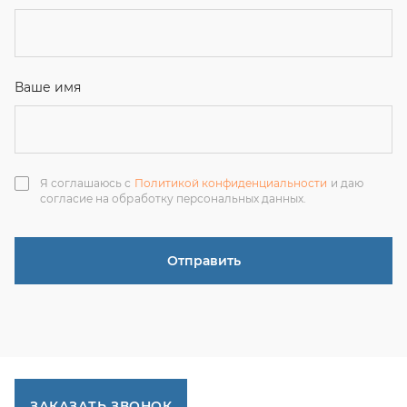
ЗАКАЗАТЬ ЗВОНОК
+7 (351) 214-36-26
+7 (922) 74-71-055
+7 (965) 85-89-377
г. Миасс, Тургоякское шоссе, 11/63, оф.19
uraltranzit@inbox.ru
Каталог запчастей