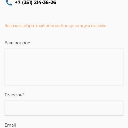
+7 (351) 214-36-26
Заказать обратный звонок
Консультация онлайн
Ваш вопрос
Телефон
*
Email
Ваше имя
Я соглашаюсь с
Политикой конфиденциальности
и даю
согласие на обработку персональных данных.
Отправить