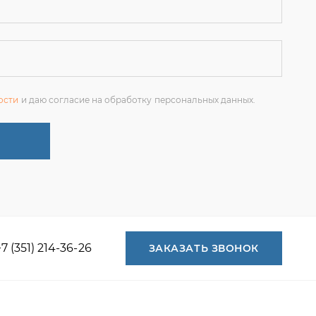
ости
и даю согласие на обработку персональных данных.
+7 (351) 214-36-26
ЗАКАЗАТЬ ЗВОНОК
+7 (351) 214-36-26
+7 (922) 74-71-055
+7 (965) 85-89-377