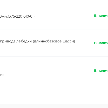
В налич
мм.(375-2201010-01)
привода лебедки (длиннобазовое шасси)
В нали
В нали
и)