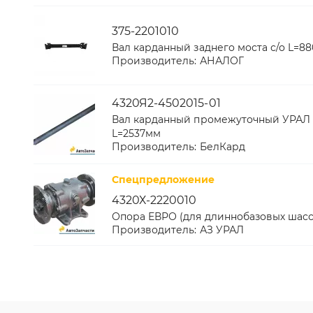
375-2201010
Вал карданный заднего моста с/о L=880
Производитель:
АНАЛОГ
4320Я2-4502015-01
Вал карданный промежуточный УРАЛ 
L=2537мм
Производитель:
БелКард
Спецпредложение
4320Х-2220010
Опора ЕВРО (для длиннобазовых шасс
Производитель:
АЗ УРАЛ