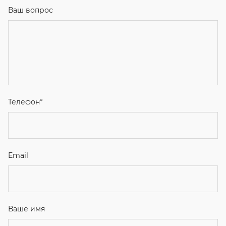
Ваш вопрос
Телефон
*
Email
Ваше имя
Я соглашаюсь с
Политикой конфиденциальности
и даю
согласие на обработку персональных данных.
Отправить