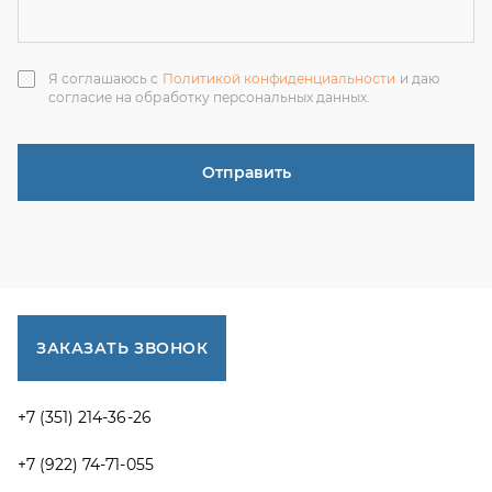
ЗАКАЗАТЬ ЗВОНОК
+7 (351) 214-36-26
+7 (922) 74-71-055
+7 (965) 85-89-377
г. Миасс, Тургоякское шоссе, 11/63, оф.19
uraltranzit@inbox.ru
Каталог запчастей
Спецпредложения
Графические каталоги УРАЛ
Доставка и оплата