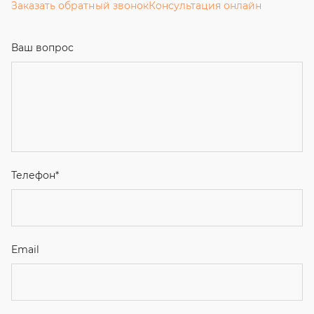
Заказать обратный звонок
Консультация онлайн
Ваш вопрос
Телефон
*
Email
Ваше имя
Я соглашаюсь с
Политикой конфиденциальности
и даю
согласие на обработку персональных данных.
Отправить