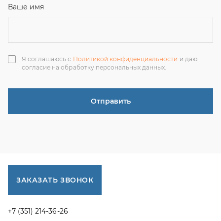
ЗАКАЗАТЬ ЗВОНОК
+7 (351) 214-36-26
+7 (922) 74-71-055
+7 (965) 85-89-377
г. Миасс, Тургоякское шоссе, 11/63, оф.19
uraltranzit@inbox.ru
Каталог запчастей
Спецпредложения