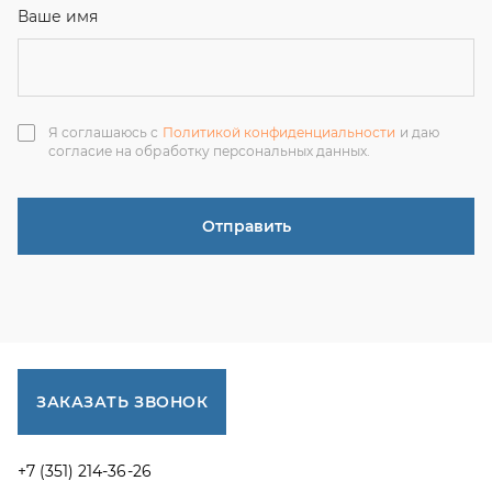
ЗАКАЗАТЬ ЗВОНОК
+7 (351) 214-36-26
+7 (922) 74-71-055
+7 (965) 85-89-377
г. Миасс, Тургоякское шоссе, 11/63, оф.19
uraltranzit@inbox.ru
Каталог запчастей
Спецпредложения