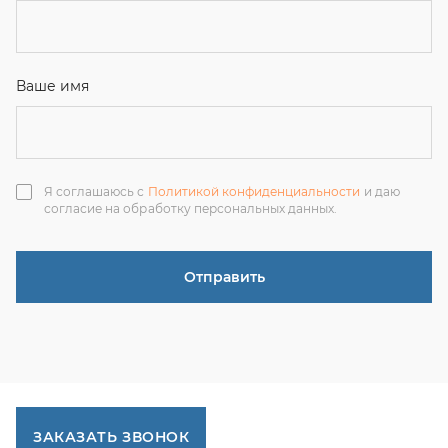
ЗАКАЗАТЬ ЗВОНОК
+7 (351) 214-36-26
+7 (922) 74-71-055
+7 (965) 85-89-377
г. Миасс, Тургоякское шоссе, 11/63, оф.19
uraltranzit@inbox.ru
Каталог запчастей