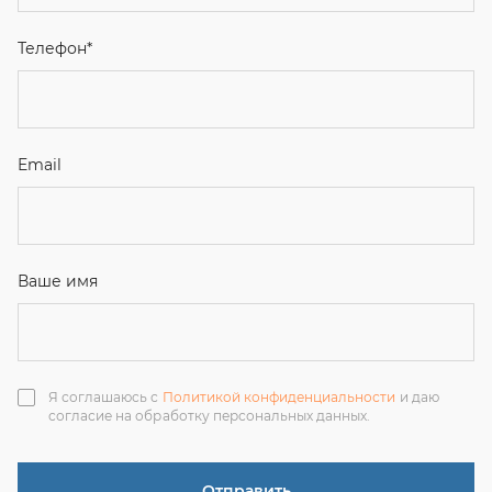
Ваше имя
Я соглашаюсь с
Политикой конфиденциальности
и даю
согласие на обработку персональных данных.
Отправить
ЗАКАЗАТЬ ЗВОНОК
+7 (351) 214-36-26
+7 (922) 74-71-055