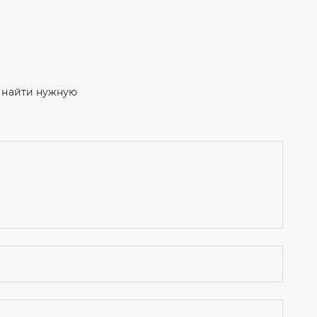
м найти нужную
ости
и даю согласие на обработку персональных данных.