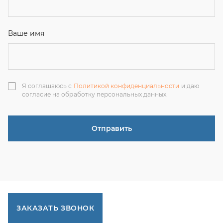
ЗАКАЗАТЬ ЗВОНОК
+7 (351) 214-36-26
+7 (922) 74-71-055
+7 (965) 85-89-377
г. Миасс, Тургоякское шоссе, 11/63, оф.19
uraltranzit@inbox.ru
Каталог запчастей