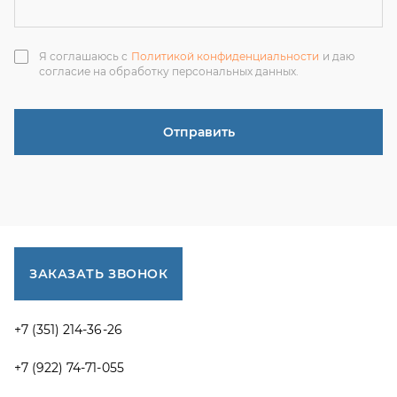
ЗАКАЗАТЬ ЗВОНОК
+7 (351) 214-36-26
+7 (922) 74-71-055
+7 (965) 85-89-377
г. Миасс, Тургоякское шоссе, 11/63, оф.19
uraltranzit@inbox.ru
Каталог запчастей
Спецпредложения
Графические каталоги УРАЛ
Доставка и оплата