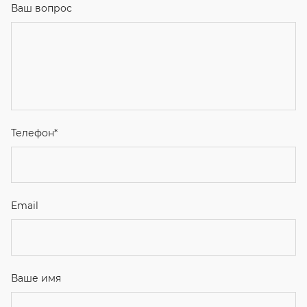
Ваш вопрос
Телефон
*
Email
Ваше имя
Я соглашаюсь с
Политикой конфиденциальности
и даю
согласие на обработку персональных данных.
Отправить