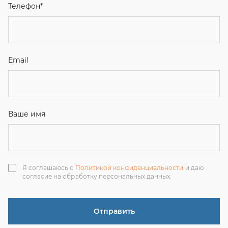
Я соглашаюсь с
Политикой конфиденциальности
и даю
согласие на обработку персональных данных.
Отправить
ЗАКАЗАТЬ ЗВОНОК
+7 (351) 214-36-26
+7 (922) 74-71-055
+7 (965) 85-89-377