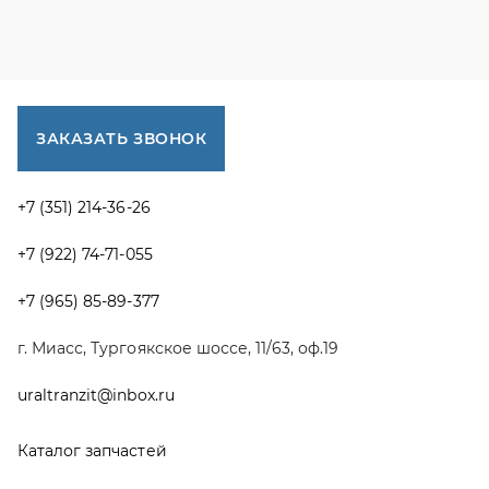
г. Миасс, Тургоякское шоссе, 11/63, оф.19
uraltranzit@inbox.ru
Каталог запчастей
Спецпредложения
Графические каталоги УРАЛ
Доставка и оплата
Гарантии
Новости и акции
Полезная информация
Руководства по эксплуатации