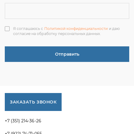
ЗАКАЗАТЬ ЗВОНОК
+7 (351) 214-36-26
+7 (922) 74-71-055
+7 (965) 85-89-377
г. Миасс, Тургоякское шоссе, 11/63, оф.19
uraltranzit@inbox.ru
Каталог запчастей
Спецпредложения
Графические каталоги УРАЛ