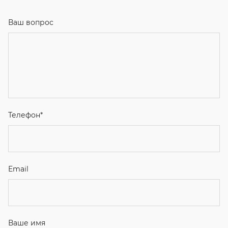
Ваш вопрос
Телефон
*
Email
Ваше имя
Я соглашаюсь с
Политикой конфиденциальности
и даю
согласие на обработку персональных данных.
Отправить