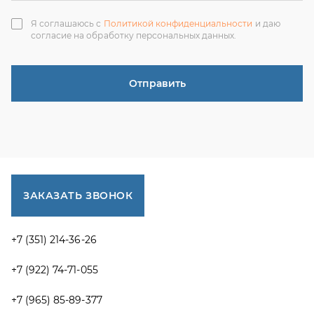
+7 (351) 214-36-26
+7 (922) 74-71-055
+7 (965) 85-89-377
г. Миасс, Тургоякское шоссе, 11/63, оф.19
uraltranzit@inbox.ru
Каталог запчастей
Спецпредложения
Графические каталоги УРАЛ
Доставка и оплата