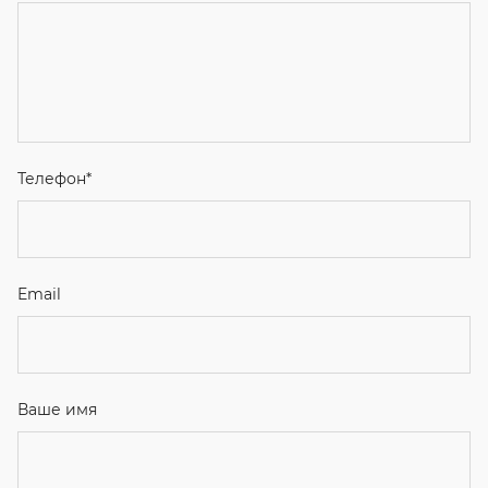
Телефон
*
Email
Ваше имя
Я соглашаюсь с
Политикой конфиденциальности
и даю
согласие на обработку персональных данных.
Отправить
ЗАКАЗАТЬ ЗВОНОК