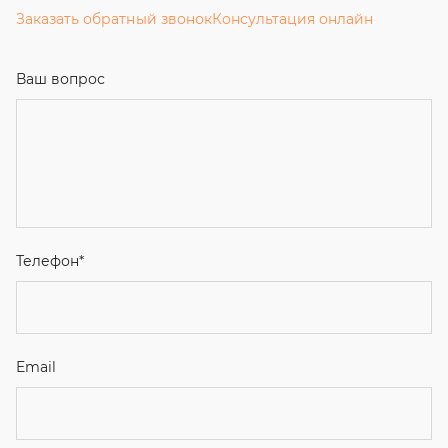
Заказать обратный звонок
Консультация онлайн
Ваш вопрос
Телефон
*
Email
Ваше имя
Я соглашаюсь с
Политикой конфиденциальности
и даю
согласие на обработку персональных данных.
Отправить