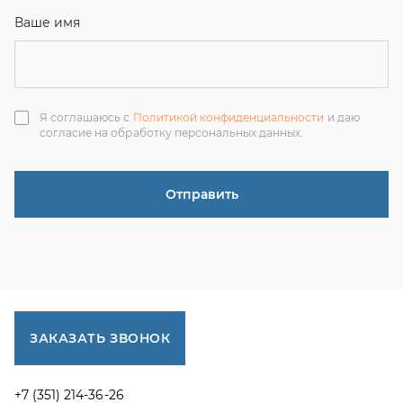
ЗАКАЗАТЬ ЗВОНОК
+7 (351) 214-36-26
+7 (922) 74-71-055
+7 (965) 85-89-377
г. Миасс, Тургоякское шоссе, 11/63, оф.19
uraltranzit@inbox.ru
Каталог запчастей
Спецпредложения