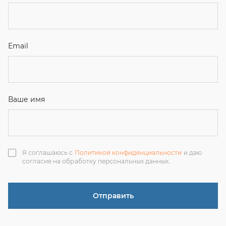
Я соглашаюсь с
Политикой конфиденциальности
и даю
согласие на обработку персональных данных.
Отправить
ЗАКАЗАТЬ ЗВОНОК
+7 (351) 214-36-26
+7 (922) 74-71-055
+7 (965) 85-89-377