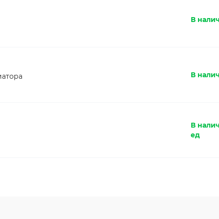
В налич
В налич
иатора
В налич
ед