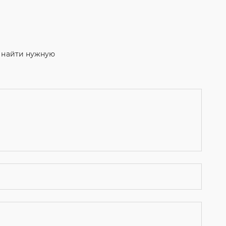
м найти нужную
ости
и даю согласие на обработку персональных данных.