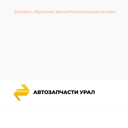
Заказать обратный звонок
Консультация онлайн
Каталог запчастей
Гарантии
Спецпредложения
Новости и
Графические каталоги УРАЛ
Полезная 
Доставка и оплата
Руководст