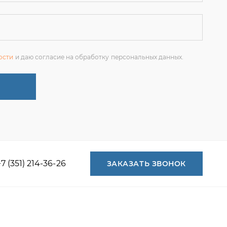
+7 (351) 214-36-26
ЗАКАЗАТЬ ЗВОНОК
+7 (351) 214-36-26
+7 (922) 74-71-055
+7 (965) 85-89-377
г. Миасс, Тургоякское шоссе, 11/63,